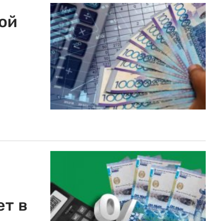
ой
т в