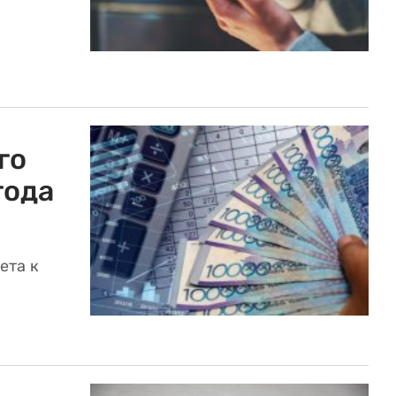
го
года
ета к