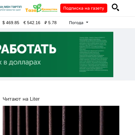
Подписка на газету
Погода
$
469.85
€
542.16
₽
5.78
Читают на Liter