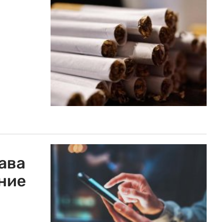
ава
ние