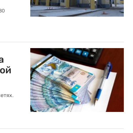
30
а
вой
етях.