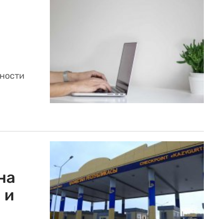
ности
на
 и