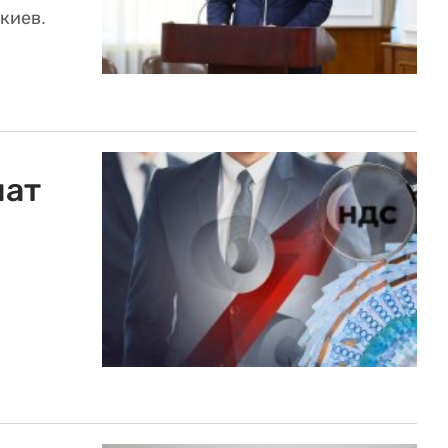
киев.
чат