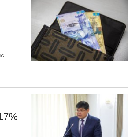
с.
 17%