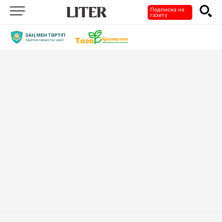
Подписка на
газету