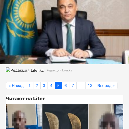
Редакция Liter.kz
« Назад
1
2
3
4
5
6
7
…
13
Вперед »
Читают на Liter