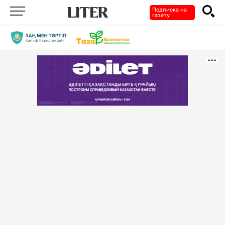
Подписка на
газету