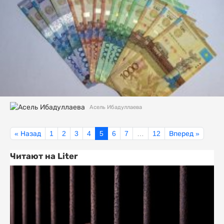
Асель Ибадуллаева
« Назад
1
2
3
4
5
6
7
…
12
Вперед »
Читают на Liter