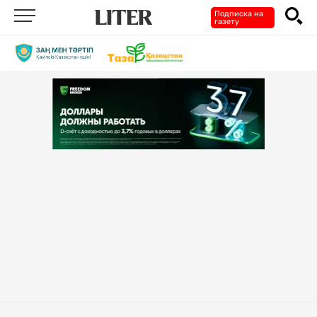
Подписка на
газету