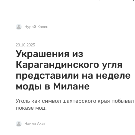
Нурай Капен
23.10.2025
Украшения из
Карагандинского угля
представили на неделе
моды в Милане
Уголь как символ шахтерского края побывал
показе мод.
Наиля Ахат