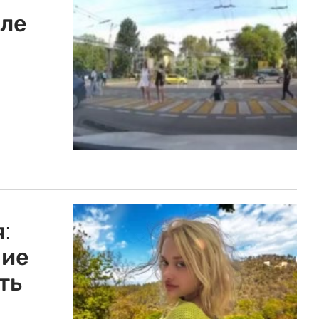
иле
:
ние
ть