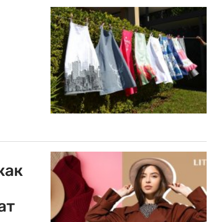
как
ат