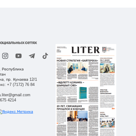
социальных сетях
, Республика
тан
на, пр. Кунаева 12/1
кс: +7 (7172) 76 84
.liter@gmail.com
 675 4214