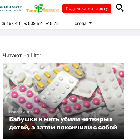
Подписка на газету
Погода
$
467.48
€
539.52
₽
5.73
Читают на Liter
Новости мира
Бабушка и мать убили четверых
детей, а затем покончили с собой