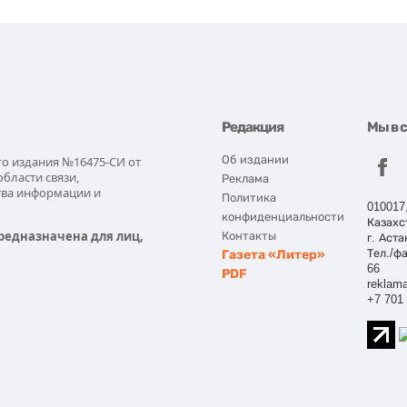
Редакция
Мы в 
Об издании
го издания №16475-СИ от
области связи,
Реклама
тва информации и
Политика
010017
конфиденциальности
Казахс
редназначена для лиц,
Контакты
г. Аста
Газета «Литер»
Тел./фа
66
PDF
reklama
+7 701