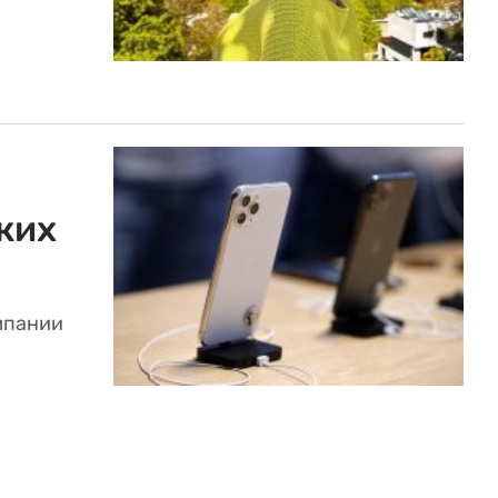
ких
мпании