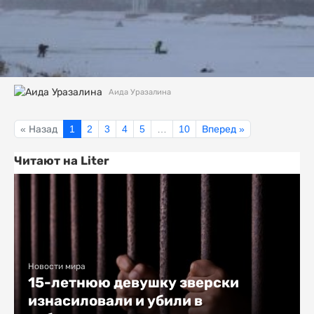
Аида Уразалина
« Назад
1
2
3
4
5
…
10
Вперед »
Читают на Liter
Новости мира
15-летнюю девушку зверски
изнасиловали и убили в