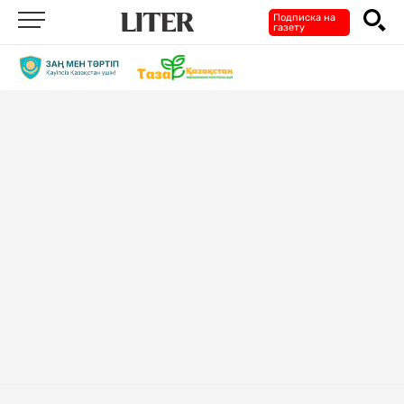
Подписка на
газету