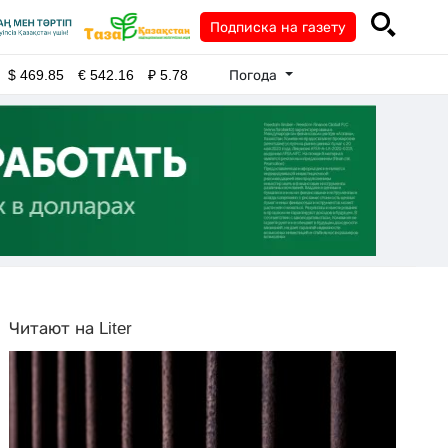
Подписка на газету
Погода
$
469.85
€
542.16
₽
5.78
Читают на Liter