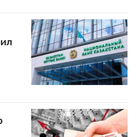
сил
о