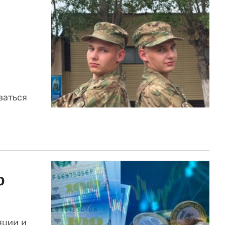
ваться
ю
яции и