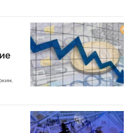
ие
оким.