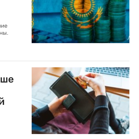
ние
ны.
ьше
й