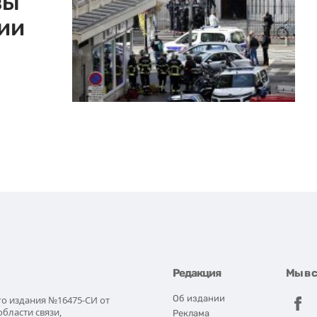
зы
ии
Редакция
Мы в 
Об издании
го издания №16475-СИ от
области связи,
Реклама