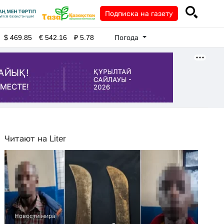
Подписка на газету
Погода
$
469.85
€
542.16
₽
5.78
Читают на Liter
Новости мира