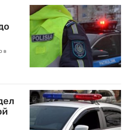
до
о в
дел
ой