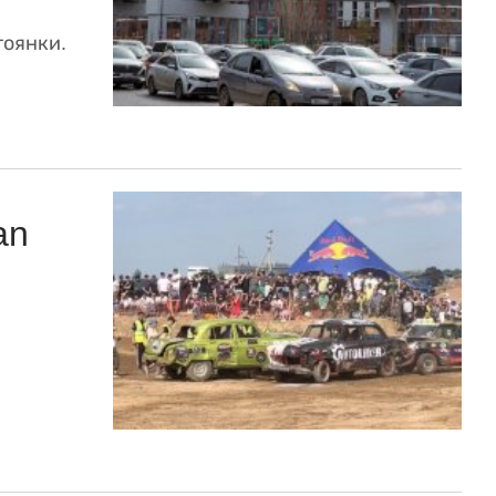
тоянки.
an