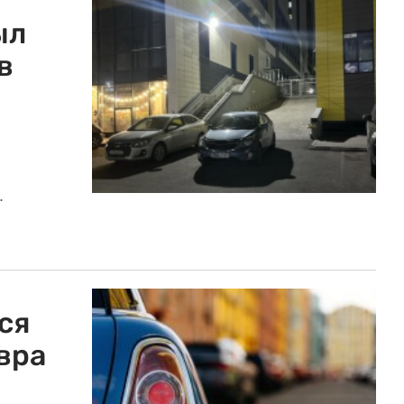
ыл
в
.
ся
вра