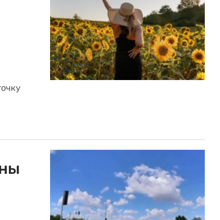
точку
аны