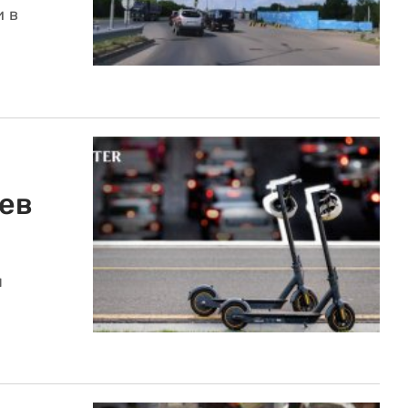
и в
ев
я