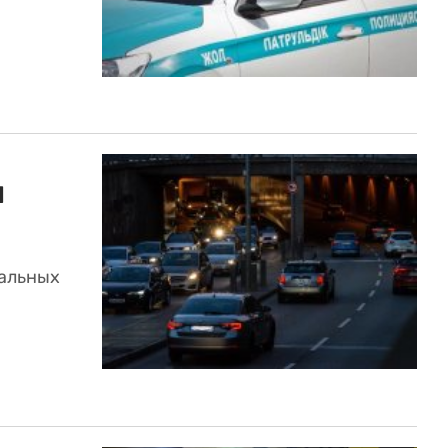
и
иальных