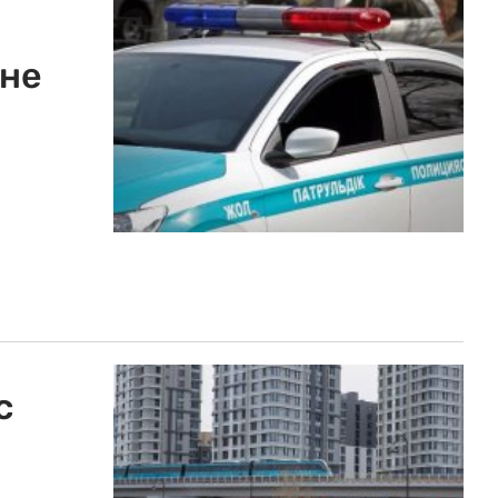
ане
с