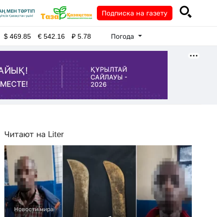
Подписка на газету
Погода
$
469.85
€
542.16
₽
5.78
Читают на Liter
Новости мира