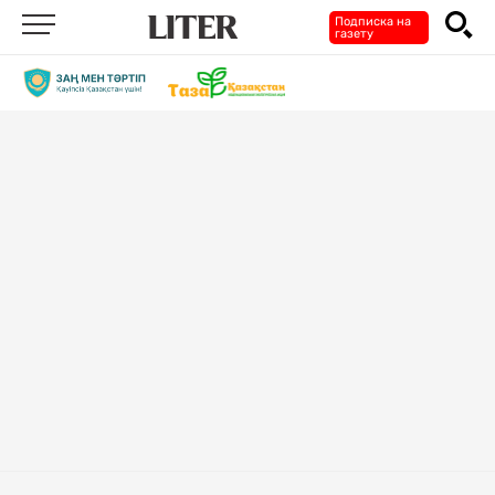
Подписка на
газету