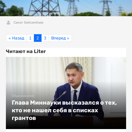
Самат Бейсембаев
« Назад
1
2
3
Вперед »
Читают на Liter
Образование
Глава Миннауки высказался о тех,
кто не нашел себя в списках
грантов