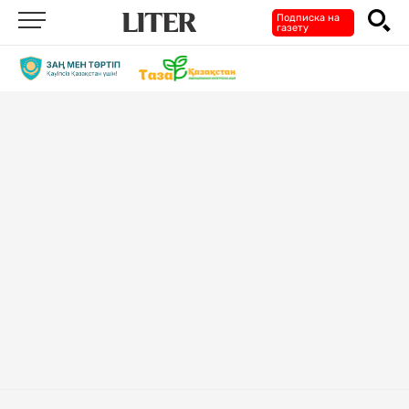
Подписка на
газету