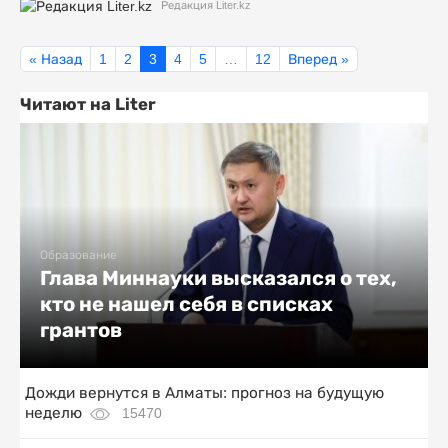
Редакция Liter.kz
« Назад
1
2
3
4
5
…
12
Вперед »
Читают на Liter
Образование
Глава Миннауки высказался о тех,
кто не нашел себя в списках
грантов
Дожди вернутся в Алматы: прогноз на будущую
неделю
15470