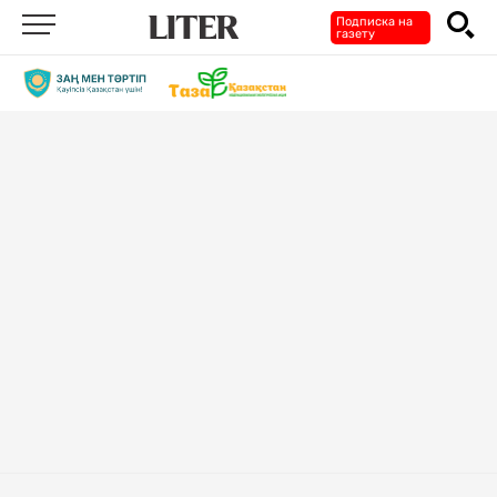
Подписка на
газету