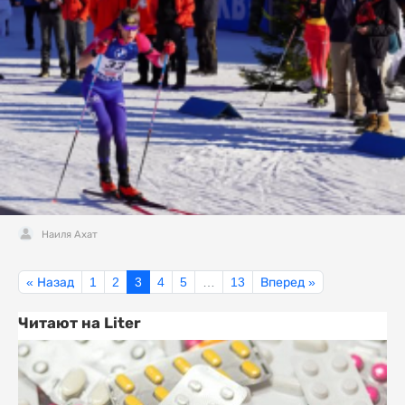
Наиля Ахат
« Назад
1
2
3
4
5
…
13
Вперед »
Читают на Liter