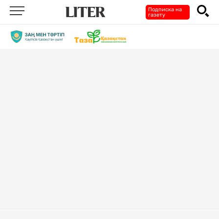
Подписка на
газету