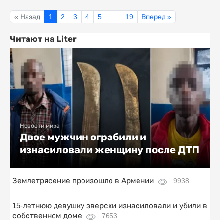
« Назад
1
2
3
4
5
…
19
Вперед »
Читают на Liter
Новости мира
Двое мужчин ограбили и
изнасиловали женщину после ДТП
Землетрясение произошло в Армении
9938
15-летнюю девушку зверски изнасиловали и убили в
собственном доме
7653