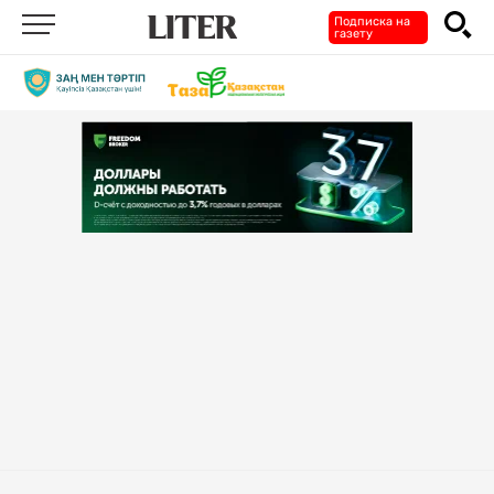
Подписка на
газету