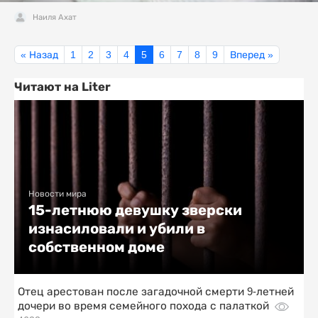
Наиля Ахат
« Назад
1
2
3
4
5
6
7
8
9
Вперед »
Читают на Liter
Новости мира
15-летнюю девушку зверски
изнасиловали и убили в
собственном доме
Отец арестован после загадочной смерти 9-летней
дочери во время семейного похода с палаткой