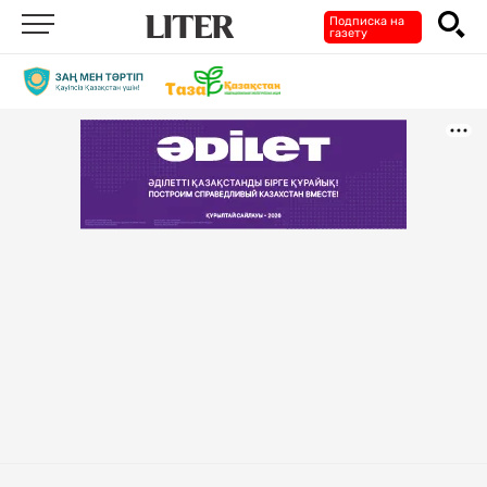
Подписка на
газету