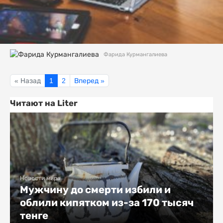
Фарида Курмангалиева
« Назад
1
2
Вперед »
Читают на Liter
Новости мира
Мужчину до смерти избили и
облили кипятком из-за 170 тысяч
тенге