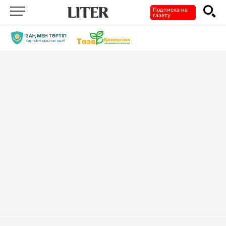
Подписка на
газету