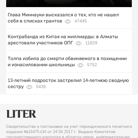
Глава Миннауки высказался о тех, кто не нашел
себя в списках грантов
47445
Контрабанда из Китая на миллиарды: в Алматы
арестовали участников ОПГ
11829
Толпа избила до смерти обвиняемого в похищении
и изнасиловании школьницы
5752
13-летний подросток застрелил 14-летнюю сводную
сестру
5435
Свидетельство о постановке на учет периодического печатного
издания №16475-СИ от 24.04.2017 г. Выдано Комитетом
государственного контроля в области связи, информатизации