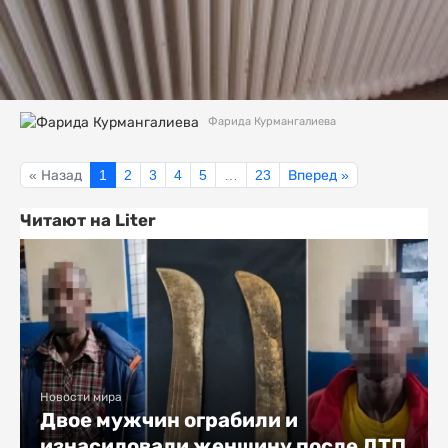
Фарида Курмангалиева
« Назад
1
2
3
4
5
…
23
Вперед »
Читают на Liter
Новости мира
Двое мужчин ограбили и
изнасиловали женщину после ДТП