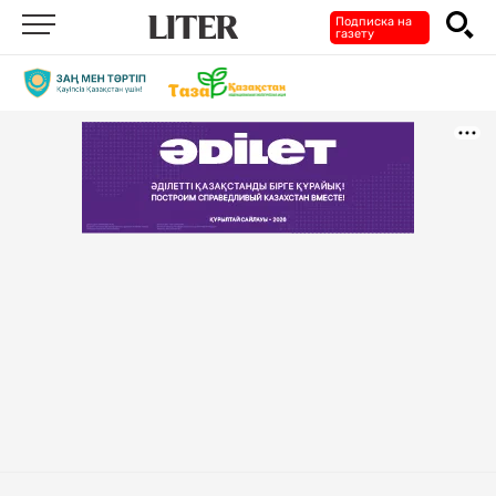
Подписка на
газету