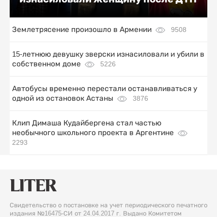
Землетрясение произошло в Армении
9508
15-летнюю девушку зверски изнасиловали и убили в
собственном доме
5226
Автобусы временно перестали останавливаться у
одной из остановок Астаны
3876
Клип Димаша Кудайбергена стал частью
необычного школьного проекта в Аргентине
2293
Свидетельство о постановке на учет периодического печатного
издания №16475-СИ от 24.04.2017 г. Выдано Комитетом