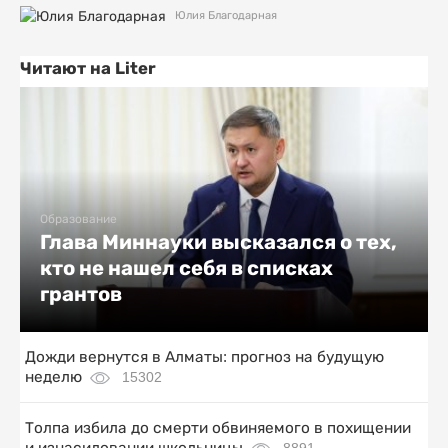
Юлия Благодарная
Читают на Liter
Образование
Глава Миннауки высказался о тех,
кто не нашел себя в списках
грантов
Дожди вернутся в Алматы: прогноз на будущую
неделю
15302
Толпа избила до смерти обвиняемого в похищении
и изнасиловании школьницы
8891