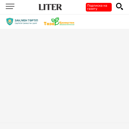
Подписка на
газету