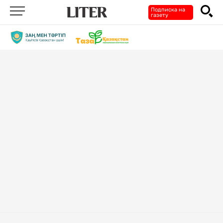
Подписка на
газету