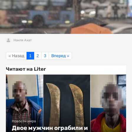
Наиля Ахат
« Назад
1
2
3
Вперед »
Читают на Liter
Новости мира
Двое мужчин ограбили и