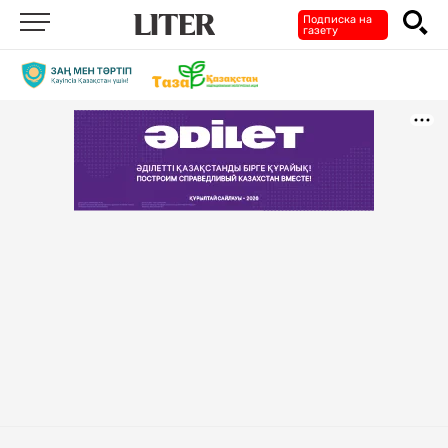
Подписка на
газету