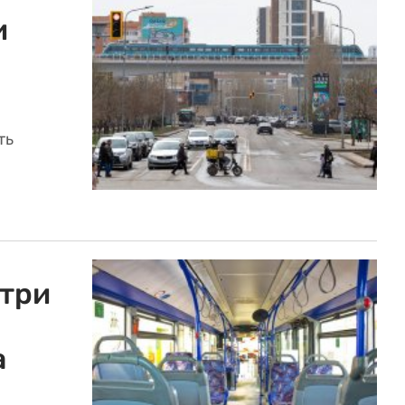
и
ть
три
а