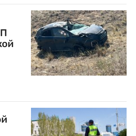
ТП
кой
ой