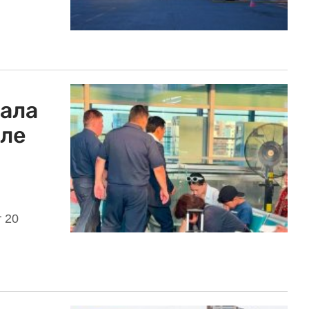
ала
сле
 20