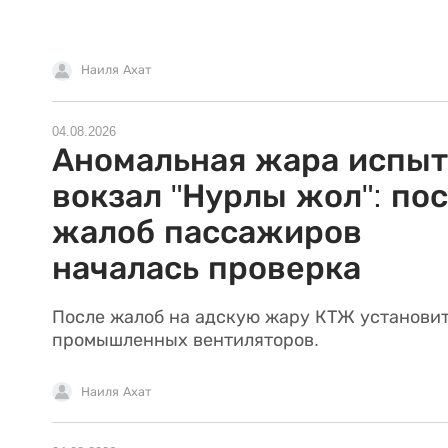
Наиля Ахат
04.08.2026
Аномальная жара испыт
вокзал "Нурлы жол": по
жалоб пассажиров
началась проверка
После жалоб на адскую жару КТЖ установит
промышленных вентиляторов.
Наиля Ахат