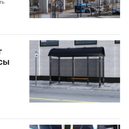
ть
т
сы