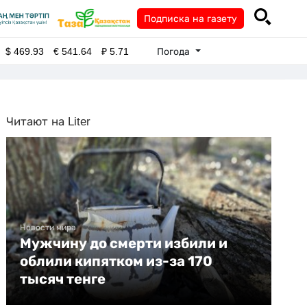
Подписка на газету
Погода
$
469.93
€
541.64
₽
5.71
Читают на Liter
Новости мира
Мужчину до смерти избили и
облили кипятком из-за 170
тысяч тенге