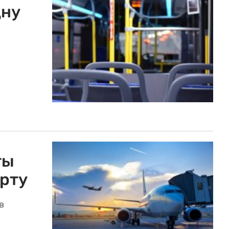
дну
ты
орту
в