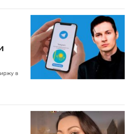
и
биржу в