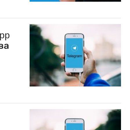
App
ва
.