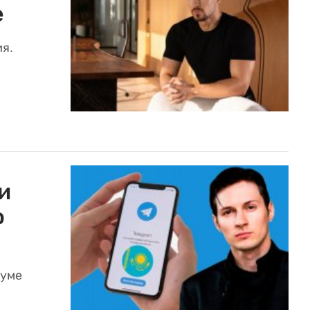
е
я.
и
ю
руме