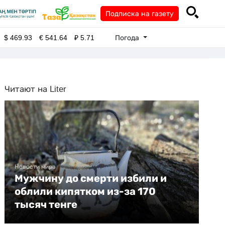
Подписка на газету
Погода
$
469.93
€
541.64
₽
5.71
Читают на Liter
Новости мира
Мужчину до смерти избили и
облили кипятком из-за 170
тысяч тенге