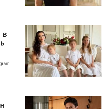
 в
ь
gram
ен