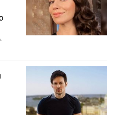
о
.
и