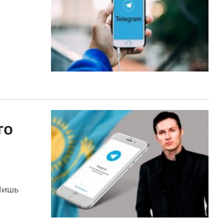
то
Лишь