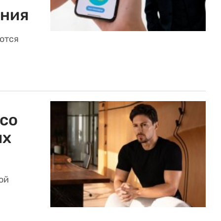
ения
аются
со
их
ой