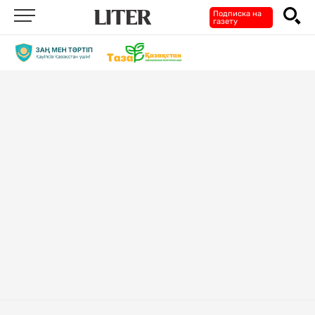
Подписка на
газету