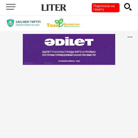
Подписка на
газету