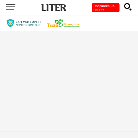
Подписка на
газету