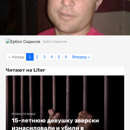
Ербол Садыков
« Назад
1
2
3
4
5
6
Вперед »
Читают на Liter
Новости мира
15-летнюю девушку зверски
изнасиловали и убили в