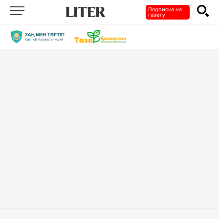
Подписка на
газету