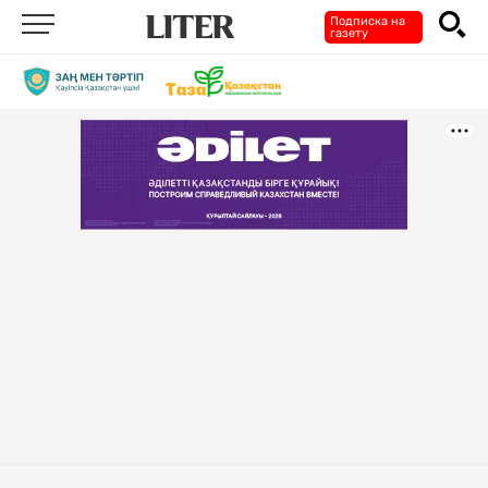
Подписка на
газету