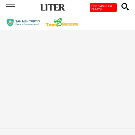
Подписка на
газету