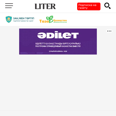
Подписка на
газету