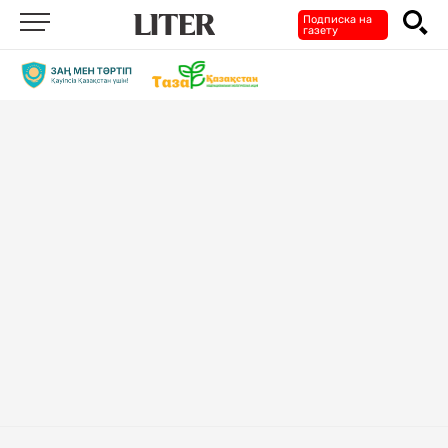
Подписка на
газету