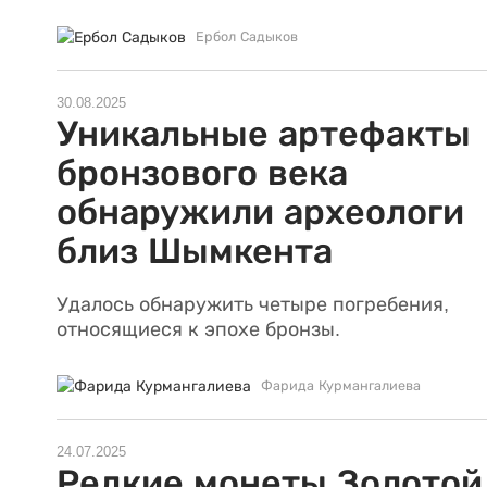
Ербол Садыков
30.08.2025
Уникальные артефакты
бронзового века
обнаружили археологи
близ Шымкента
Удалось обнаружить четыре погребения,
относящиеся к эпохе бронзы.
Фарида Курмангалиева
24.07.2025
Редкие монеты Золотой