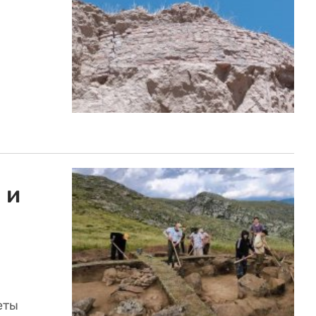
 и
еты