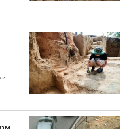
ли
ном