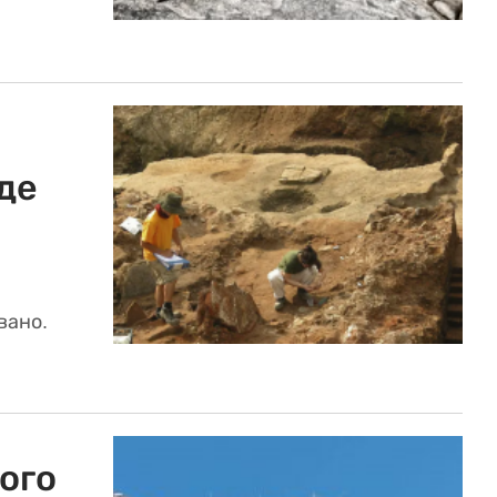
де
вано.
ого