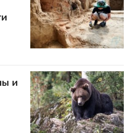
ти
лы и