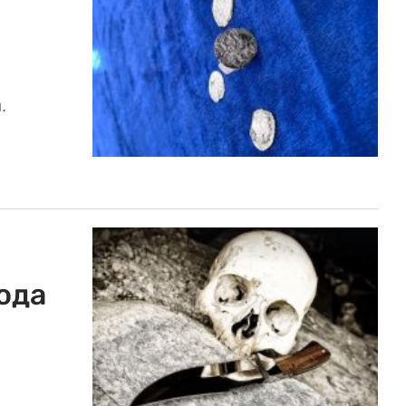
.
ода