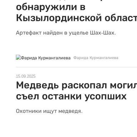
обнаружили в
Кызылординской облас
Артефакт найден в ущелье Шах-Шах.
Фарида Курмангалиева
15.09.2025
Медведь раскопал моги
съел останки усопших
Охотники ищут медведя.