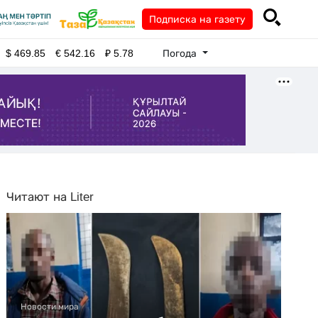
Подписка на газету
Погода
$
469.85
€
542.16
₽
5.78
Читают на Liter
Новости мира