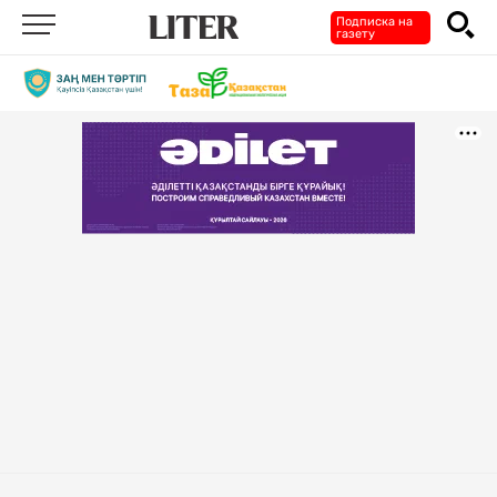
Подписка на
газету