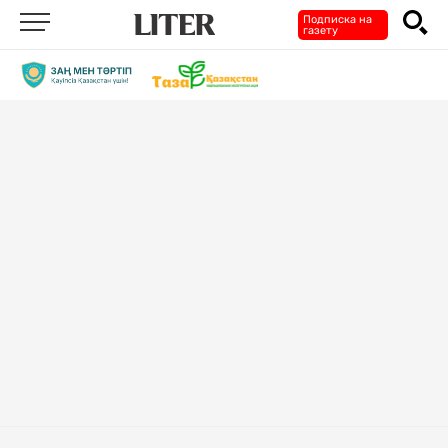
Подписка на
газету