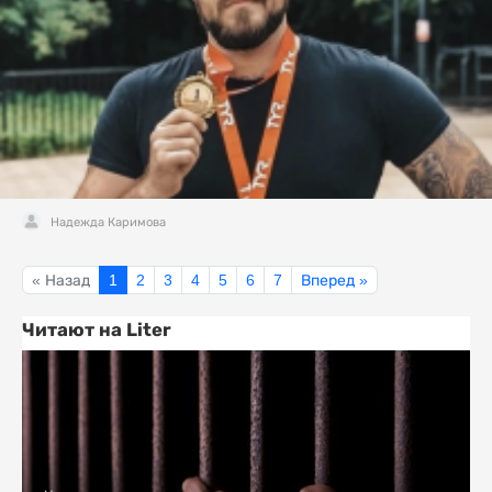
Надежда Каримова
« Назад
1
2
3
4
5
6
7
Вперед »
Читают на Liter