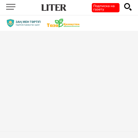
Подписка на
газету