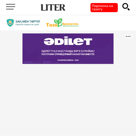
Подписка на
газету