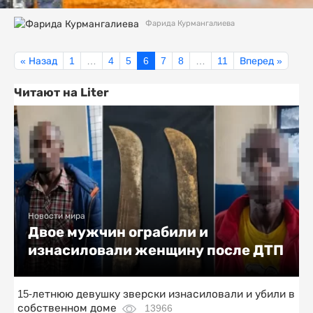
Фарида Курмангалиева
« Назад
1
…
4
5
6
7
8
…
11
Вперед »
Читают на Liter
Новости мира
Двое мужчин ограбили и
изнасиловали женщину после ДТП
15-летнюю девушку зверски изнасиловали и убили в
собственном доме
13966