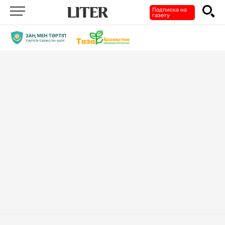
Подписка на
газету