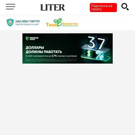
Подписка на
газету