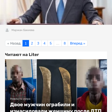
Маржан Бакиева
« Назад
1
2
3
4
5
…
8
Вперед »
Читают на Liter
Новости мира
Двое мужчин ограбили и
изнасиловали женщину после ДТП