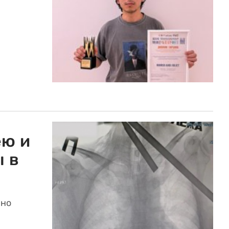
ею и
ы в
 но