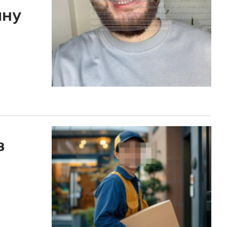
ину
в