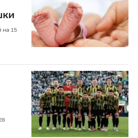
шки
 на 15
28