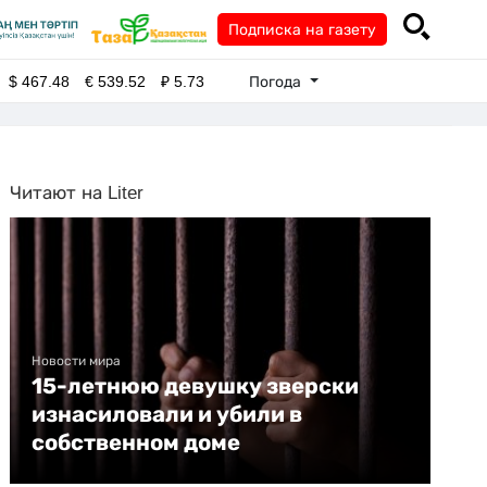
Подписка на газету
Погода
$
467.48
€
539.52
₽
5.73
Читают на Liter
Новости мира
15-летнюю девушку зверски
изнасиловали и убили в
собственном доме