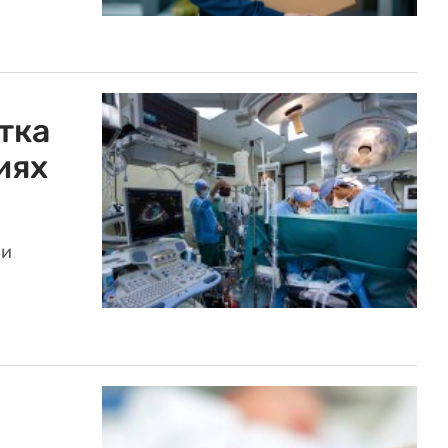
тка
иях
 и