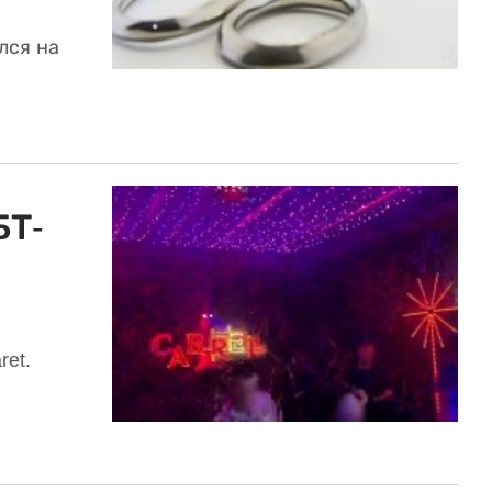
лся на
БТ-
et.