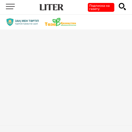
Подписка на
газету