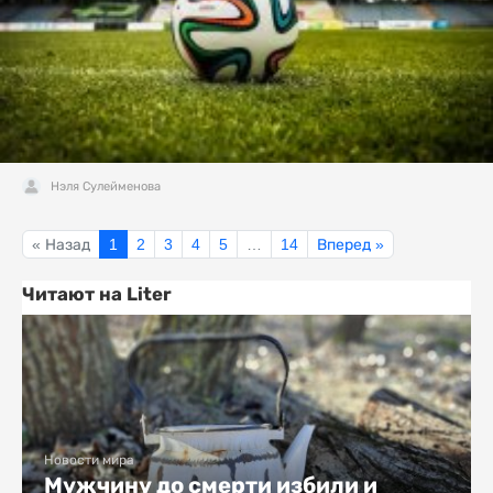
Нэля Сулейменова
« Назад
1
2
3
4
5
…
14
Вперед »
Читают на Liter
Новости мира
Мужчину до смерти избили и