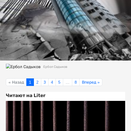
Ербол Садыков
« Назад
1
2
3
4
5
…
8
Вперед »
Читают на Liter