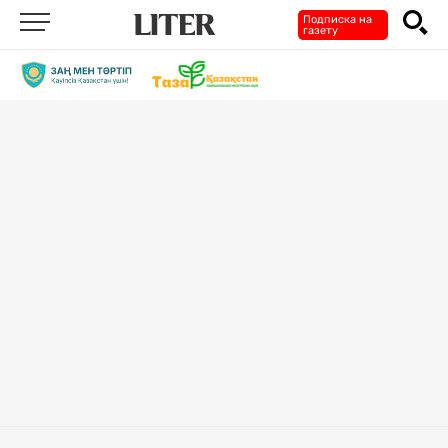
Подписка на
газету