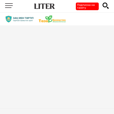
Подписка на
газету