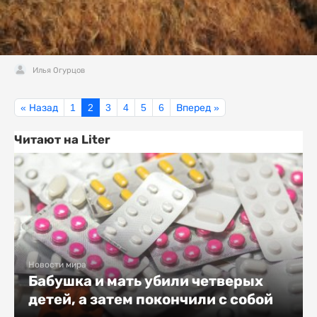
Илья Огурцов
« Назад
1
2
3
4
5
6
Вперед »
Читают на Liter
Новости мира
Бабушка и мать убили четверых
детей, а затем покончили с собой