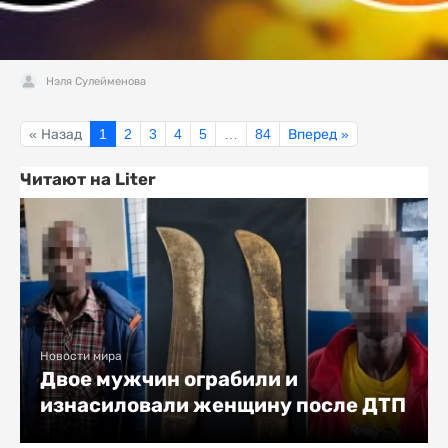
Нэля Сулейменова
« Назад
1
2
3
4
5
…
84
Вперед »
Читают на Liter
Новости мира
Двое мужчин ограбили и
изнасиловали женщину после ДТП