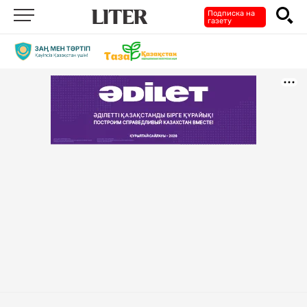
Подписка на
газету