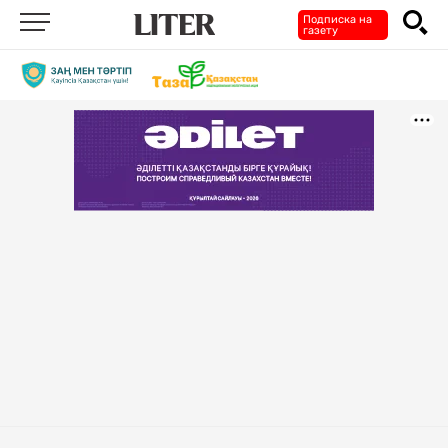
Подписка на
газету