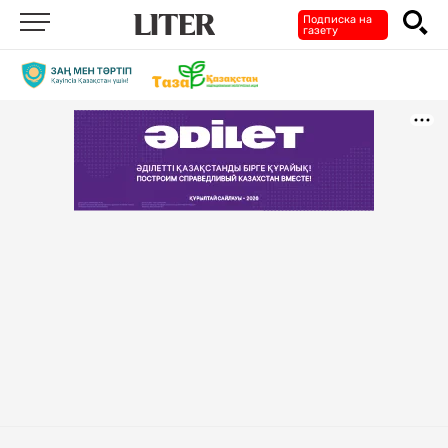
Подписка на
газету