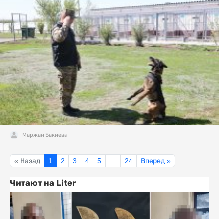
Маржан Бакиева
« Назад
1
2
3
4
5
…
24
Вперед »
Читают на Liter