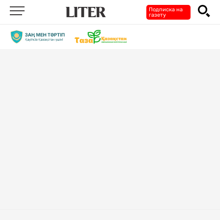
Подписка на
газету