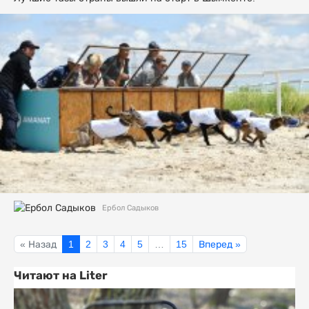
Ербол Садыков
« Назад
1
2
3
4
5
…
15
Вперед »
Читают на Liter