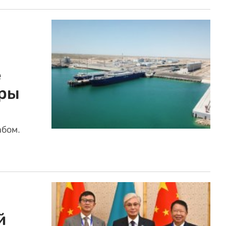
е
уры
бом.
й