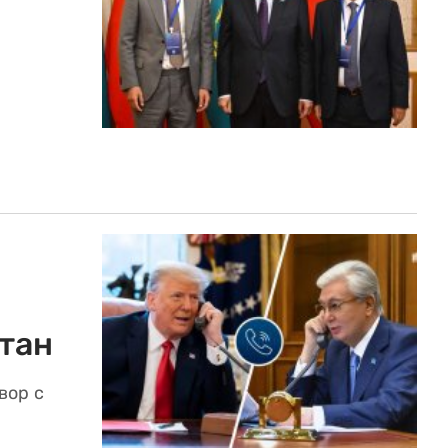
тан
вор с