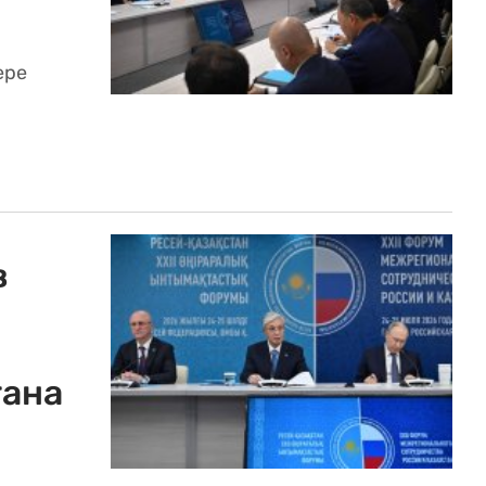
ере
в
тана