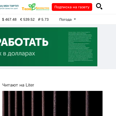
Подписка на газету
Погода
$
467.48
€
539.52
₽
5.73
Читают на Liter