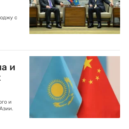
боджу с
а и
х
ого и
Азии.