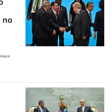
о
 по
диных