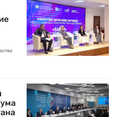
ие
ества
й
рума
тана