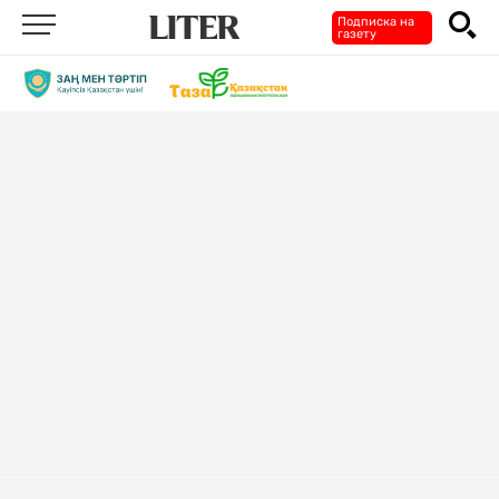
Подписка на
газету