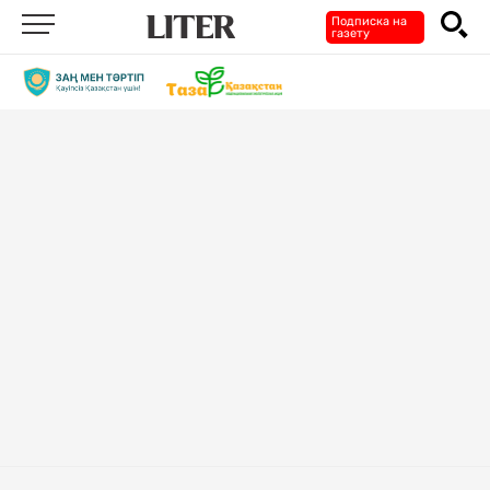
Подписка на
газету