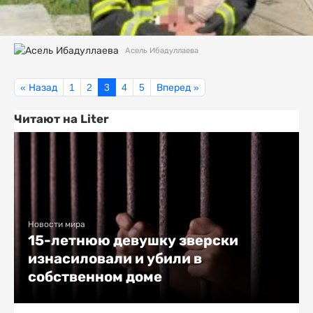
Асель Ибадуллаева
« Назад
1
2
3
4
5
Вперед »
Читают на Liter
Новости мира
15-летнюю девушку зверски
изнасиловали и убили в
собственном доме