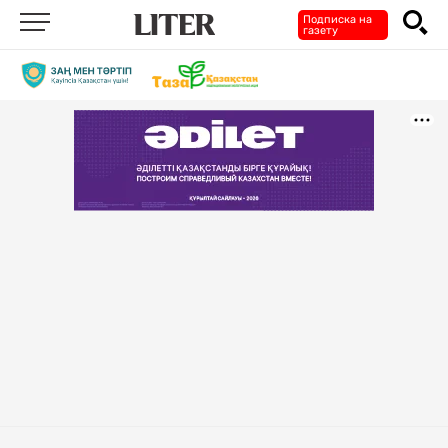
Подписка на
газету