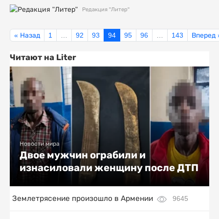
Редакция "Литер"
« Назад
1
…
92
93
94
95
96
…
143
Вперед 
Читают на Liter
Новости мира
Двое мужчин ограбили и
изнасиловали женщину после ДТП
Землетрясение произошло в Армении
9645