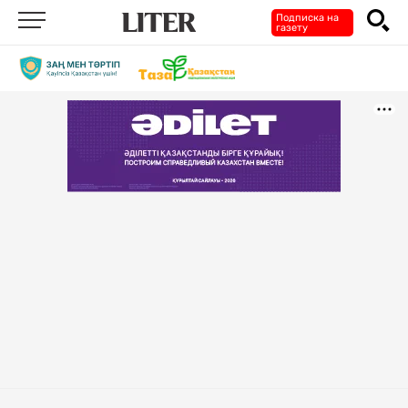
Подписка на
газету