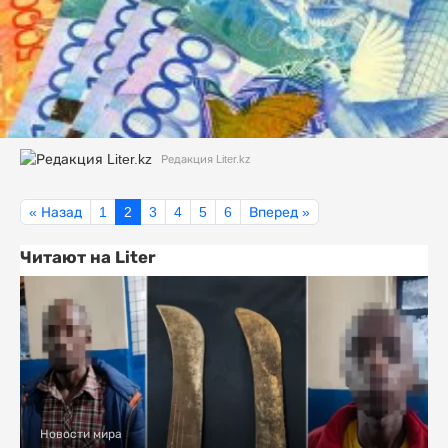
Редакция Liter.kz
« Назад
1
2
3
4
5
6
Вперед »
Читают на Liter
Новости мира